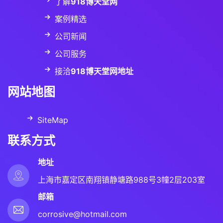
了解
918博天堂网
案例精选
公司新闻
公司服务
接洽
918博天堂网地址
网站地图
SiteMap
联系方式
地址
上海市嘉定区南翔镇静塘路988号3幢2层203室
邮箱
corrosive@hotmail.com