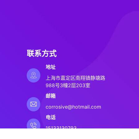
联系方式
地址
上海市嘉定区南翔镇静塘路
988号3幢2层203室
邮箱
corrosive@hotmail.com
电话
15133130793