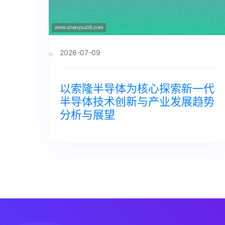
2026-07-09
以索隆半导体为核心探索新一代
半导体技术创新与产业发展趋势
分析与展望